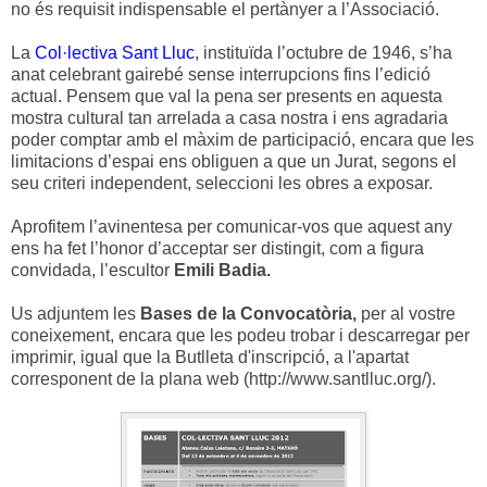
no és requisit indispensable el pertànyer a l’Associació.
La
Col·lectiva Sant Lluc
,
instituïda l’octubre de 1946, s’ha
anat celebrant gairebé sense interrupcions fins l’edició
actual. Pensem que val la pena ser presents en aquesta
mostra cultural tan arrelada a casa nostra i ens agradaria
poder comptar amb el màxim de participació, encara que les
limitacions d’espai ens obliguen a que un Jurat, segons el
seu criteri independent, seleccioni les obres a exposar.
Aprofitem l’avinentesa per comunicar-vos que aquest any
ens ha fet l’honor d’acceptar ser distingit, com a figura
convidada, l’escultor
Emili Badia.
Us adjuntem les
Bases de la Convocatòria,
per al vostre
coneixement, encara que les podeu trobar i descarregar per
imprimir, igual que la Butlleta d'inscripció, a l'apartat
corresponent de la plana web (http://www.santlluc.org/).