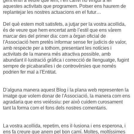
gent entri a veure què fem, i en canvi no vingui a fer
aquestes activitats que programem. Potser ens haurem de
replantejar les nostres actuacions en el futur…
Del què estem molt satisfets, a jutjar per la vostra acollida,
és de veure que hem encertat amb l’estil que ens vàrem
marcar des del primer dia: com a òrgan oficial de
l'Associació hem pretès informar sense fer judicis de valor,
amb respecte per a tothom, presentant les notícies i
activitats de la manera més atractiva possible, amb
abundant il·lustració gràfica i correcció de llenguatge, fugint
sempre de picabaralles i de controvèrsies que només
podrien fer mal a l'Entitat.
D'alguna manera aquest Blog i la plana web representen la
imatge que volem donar de l'Associació, la manera com ens
agradaria que ens veiéssiu: per això
cuidem curosament
tant la forma com el fons dels nostres comentaris.
La vostra acollida, repetim, ens il·lusiona i ens esperona, i
ens fa creure que anem pel bon camí. Moltes, moltíssimes