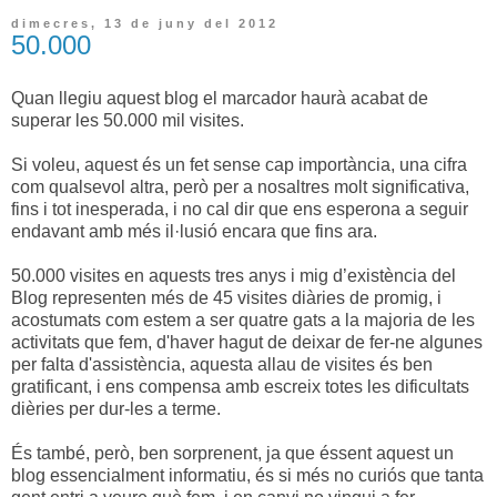
dimecres, 13 de juny del 2012
50.000
Quan llegiu aquest blog el marcador haurà acabat de
superar les 50.000 mil visites.
Si voleu, aquest és un fet sense cap importància, una cifra
com qualsevol altra, però per a nosaltres molt significativa,
fins i tot inesperada, i no cal dir que ens esperona a seguir
endavant amb més il·lusió encara que fins ara.
50.000 visites en aquests tres anys i mig d’existència del
Blog representen més de 45 visites diàries de promig
, i
acostumats com estem a ser quatre gats a la majoria de les
activitats que fem, d'haver hagut de deixar de fer-ne algunes
per falta d'assistència, aquesta allau de visites és ben
gratificant, i ens compensa amb escreix totes les dificultats
dièries per dur-les a terme.
És també, però, ben sorprenent, ja que éssent aquest un
blog essencialment informatiu, és si més no curiós que tanta