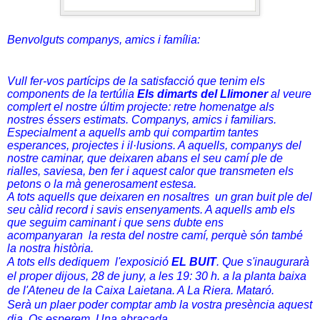
Benvolguts companys, amics i família:
Vull fer-vos partícips de la satisfacció que tenim els
components de la tertúlia
Els dimarts del Llimoner
al veure
complert el nostre últim projecte: retre homenatge als
nostres éssers estimats. Companys, amics i familiars.
Especialment a aquells amb qui compartim tantes
esperances, projectes i il·lusions. A aquells, companys del
nostre caminar, que deixaren abans el seu camí ple de
rialles, saviesa, ben fer i aquest calor que transmeten els
petons o la mà generosament estesa.
A tots aquells que deixaren en nosaltres un gran buit ple del
seu càlid record i savis ensenyaments. A aquells amb els
que seguim caminant i que sens dubte ens
acompanyaran la resta del nostre camí, perquè són també
la nostra història.
A tots ells dediquem l'exposició
EL BUIT
. Que s'inaugurarà
el proper dijous, 28 de juny, a les 19: 30 h. a la planta baixa
de l'Ateneu de la Caixa Laietana. A La Riera. Mataró.
Serà un plaer poder comptar amb la vostra presència aquest
dia. Os esperem. Una abraçada.