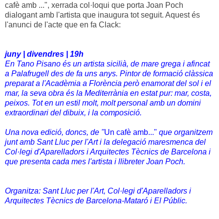
cafè amb ...", xerrada col·loqui que porta Joan Poch
dialogant amb l'artista que inaugura tot seguit. Aquest és
l'anunci de l'acte que en fa Clack:
juny | divendres | 19h
En Tano Pisano és un artista sicilià, de mare grega i afincat
a Palafrugell des de fa uns anys. Pintor de formació clàssica
preparat a l'Acadèmia a Florència però enamorat del sol i el
mar, la seva obra és la Mediterrània en estat pur: mar, costa,
peixos. Tot en un estil molt, molt personal amb un domini
extraordinari del dibuix, i la composició.
Una nova edició, doncs, de "
Un cafè amb..."
que organitzem
junt amb Sant Lluc per l'Art i la delegació maresmenca del
Col·legi d'Aparelladors i Arquitectes Tècnics de Barcelona i
que presenta cada mes l'artista i llibreter Joan Poch.
Organitza: Sant Lluc per l'Art, Col·legi d'Aparelladors i
Arquitectes Tècnics de Barcelona-Mataró i El Públic.