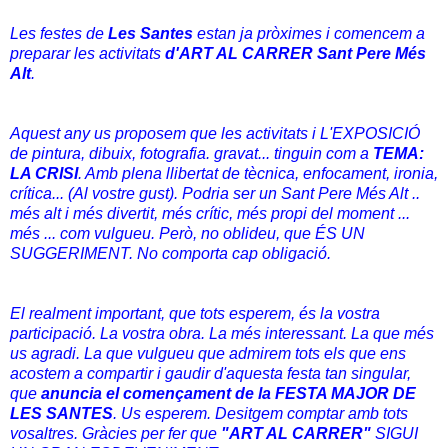
Les festes de
Les Santes
estan ja pròximes i comencem a
preparar les activitats
d'ART AL CARRER Sant Pere Més
Alt
.
Aquest any us proposem que les activitats i L'EXPOSICIÓ
de pintura, dibuix, fotografia. gravat... tinguin com a
TEMA:
LA CRISI
. Amb plena llibertat de tècnica, enfocament, ironia,
crítica... (Al vostre gust). Podria ser un Sant Pere Més Alt ..
més alt i més divertit, més crític, més propi del moment ...
més ... com vulgueu. Però, no oblideu, que ÉS UN
SUGGERIMENT. No comporta cap obligació.
El realment important, que tots esperem, és la vostra
participació. La vostra obra. La més interessant. La que més
us agradi. La que vulgueu que admirem tots els que ens
acostem a compartir i gaudir d'aquesta festa tan singular,
que
anuncia el començament de la FESTA MAJOR DE
LES SANTES
. Us esperem. Desitgem comptar amb tots
vosaltres. Gràcies per fer que
"ART AL CARRER"
SIGUI